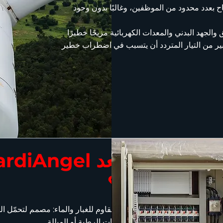
اح بعدد محدود من الموظفين، وغالبًا بدون وجود
 والجهد البدني والمعدات الكهربائية مزيجًا خطيرًا
ادث مهددة للحياة؛ إذ يمكن لـ 100 ملي أمبير من التيار المتردد أن يتسبب في اضطراب خطير
الرياح؟
صنيف IP55 – مقاوم للغبار والماء: مصمم لت
التوربينات وللبيئات الرطبة أو المبللة.