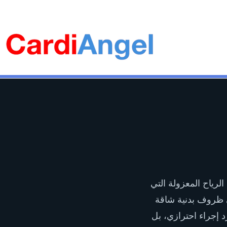
Bec
AED تدريب
CardiAngel AED online
رياح المعزولة التي
في ظروف بدنية شاقة
 (AED) في الموقع ليس مجرد إجراء احترازي، بل