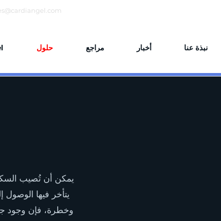
es@cardiangel.com
نبذة عنا
أخبار
مراجع
حلول
مزي
يمكن أن تُصيب السكت
يتأخر فيها الوصول 