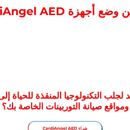
 أجهزة CardiAngel AED؟
خزائن القاعدة أو حجرات التخزين، منصات استراحة الفنيين أو
المثبتة عند نقاط الدخول.
 الطواقم: داخل صناديق القفازات، مناطق تخزين الأدوات، أ
: مكاتب الاستقبال، المناطق المشتركة، أو بالقرب من محطا
ة عن بُعد: بجوار مصادر الطاقة أو معدات الاتصالات.
ة: غرف تبديل الملابس، أماكن الطعام، وغرف التوجيهات ال
جلب التكنولوجيا المنقذة للحياة إلى
ومواقع صيانة التوربينات الخاصة بك؟
CardiAngel AED شراء