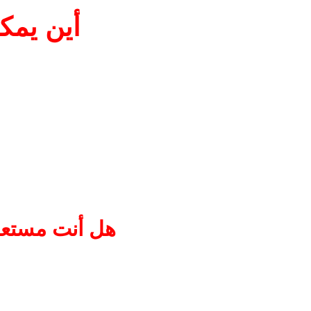
أين يمكن وضع
أبراج التوربينات: داخل 
صناديق الخدمة الخارجية 
مركبات الصيانة وشاحنات
الجانبية.
مراكز العمليات والتحكم
محطات أو حاويات المراقب
مرافق التدريب والاستراح
هل أنت مستعد ل