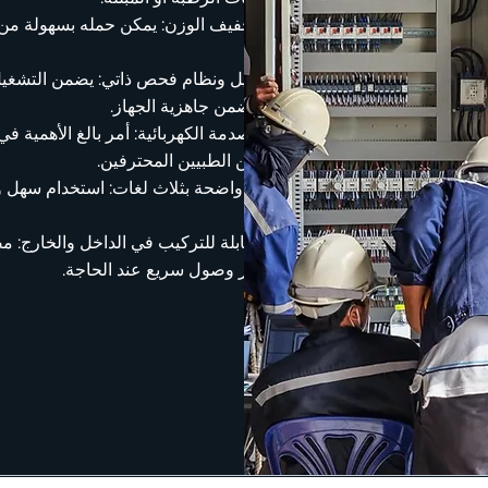
تصميم مدمج وخفيف الوزن: يمكن حمله بسهولة من قبل 
إعاقة الحركة.
عمر بطارية طويل ونظام فحص ذاتي: يضمن التشغيل 
الذاتية اليومية تضمن جاهزية الجهاز.
توصيل سريع للصدمة الكهربائية: أمر بالغ الأهمية في ا
غياب المستجيبين الطبيين المحترفين.
إرشادات صوتية واضحة بثلاث لغات: استخدام سهل وب
مختلفة.
خيارات تخزين قابلة للتركيب في الداخل والخارج: م
التوربينات لتوفير وصول سريع عند الحاجة.