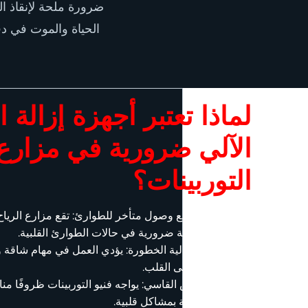
ضرورة ملحة لإنقاذ ال
الحياة والموت في دقا
لماذا تعتبر أجهزة إزالة
الآلي ضرورية في مزارع 
التوربينات؟
المواقع النائية مع وصول متأخر للطوارئ: تقع مزارع الريا
الاستجابة الفورية ضرورية في حالات الطوارئ القلبية.
ظروف عمل عالية الخطورة: يؤدي العمل في مهام شاقة و
زيادة الضغط على القلب.
التعرض للطقس القاسي: يواجه فنيو التوربينات ظروفًا مناخي
من خطر الإصابة بمشاكل قلبية.