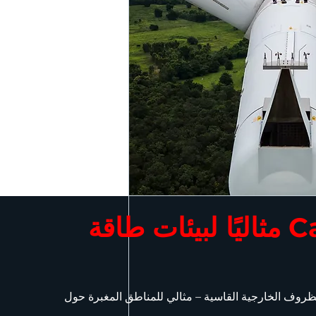
لماذا يعد CardiAngel مثاليًا لبيئات طاقة
حمّل الظروف الخارجية القاسية – مثالي للمناطق المغبرة حول