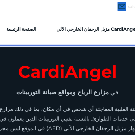
ome a Distributor
Buy CardiAngel
sal
ل الرجفان الخارجي الآلي CardiAngel
الصفحة الرئيسة
CardiAngel
في
مزارع الرياح ومواقع صيانة التوربينات
ة القلبية المفاجئة أي شخص في أي مكان، بما في ذلك مزارع ال
إلى خدمات الطوارئ. بالنسبة لفنيي التوربينات الذين يعملون 
وخطرة، فإن وجود جهاز مزيل الرجفان الخارجي الآلي