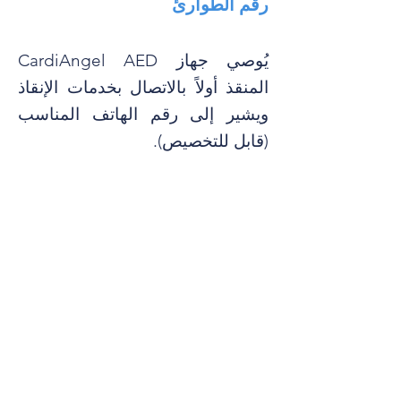
رقم الطوارئ
يُوصي جهاز CardiAngel AED
المنقذ أولاً بالاتصال بخدمات الإنقاذ
ويشير إلى رقم الهاتف المناسب
(قابل للتخصيص).
الإعداد السريع
تسمح الأقطاب الكهربائية المتصلة
مسبقًا بتطبيق الأقطاب الكهربائية
بشكل أسرع على صدر المريض؛ يبدأ
التحليل تلقائيًا.