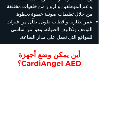
يدعم الموظفين والزوار من خلفيات مختلفة
من خلال تعليمات صوتية خطوة بخطوة.
عمر بطارية وأقطاب طويل: يقلّل من فترات
التوقف وتكاليف الصيانة، وهو أمر أساسي
للمواقع التي تعمل على مدار الساعة.
أين يمكن وضع أجهزة
CardiAngel AED؟
مناطق انتظار العملاء: صالات
الجلوس، الأكشاك، أو المظلات
القريبة من نقاط الخدمة.
مناطق الشحن: نقاط شحن
المركبات أو أجهزة الدفع.
ورش الصيانة ومناطق الإصلاح:
بالقرب من الأماكن التي يُجري فيها