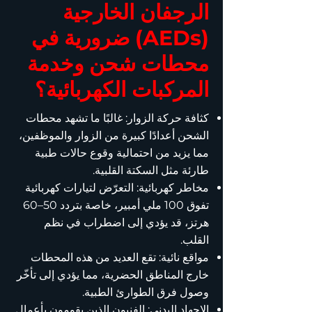
الرجفان الخارجية
(AEDs) ضرورية في
محطات شحن وخدمة
المركبات الكهربائية؟
كثافة حركة الزوار: غالبًا ما تشهد محطات
الشحن أعدادًا كبيرة من الزوار والموظفين،
مما يزيد من احتمالية وقوع حالات طبية
طارئة مثل السكتة القلبية.
مخاطر كهربائية: التعرّض لتيارات كهربائية
تفوق 100 ملي أمبير، خاصة بتردد 50–60
هرتز، قد يؤدي إلى اضطراب في نظم
القلب.
مواقع نائية: تقع العديد من هذه المحطات
خارج المناطق الحضرية، مما يؤدي إلى تأخّر
وصول فرق الطوارئ الطبية.
الإجهاد البدني: الفنيون الذين يقومون بأعمال