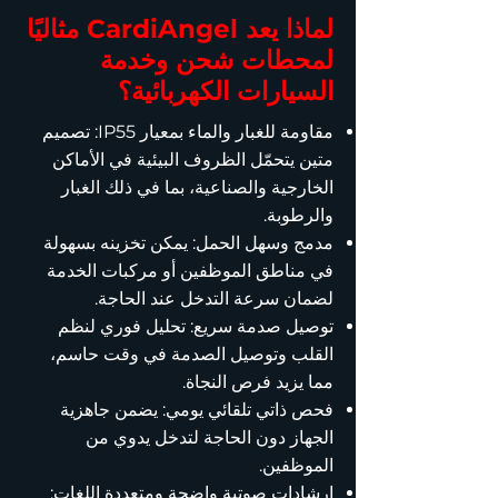
لماذا يعد CardiAngel مثاليًا
لمحطات شحن وخدمة
السيارات الكهربائية؟
مقاومة للغبار والماء بمعيار IP55: تصميم
متين يتحمّل الظروف البيئية في الأماكن
الخارجية والصناعية، بما في ذلك الغبار
والرطوبة.
مدمج وسهل الحمل: يمكن تخزينه بسهولة
في مناطق الموظفين أو مركبات الخدمة
لضمان سرعة التدخل عند الحاجة.
توصيل صدمة سريع: تحليل فوري لنظم
القلب وتوصيل الصدمة في وقت حاسم،
مما يزيد فرص النجاة.
فحص ذاتي تلقائي يومي: يضمن جاهزية
الجهاز دون الحاجة لتدخل يدوي من
الموظفين.
إرشادات صوتية واضحة ومتعددة اللغات: