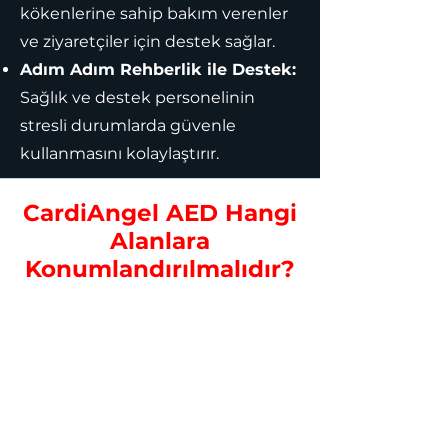
kökenlerine sahip bakım verenler
ve ziyaretçiler için destek sağlar.
Adım Adım Rehberlik ile Destek:
Sağlık ve destek personelinin
stresli durumlarda güvenle
kullanmasını kolaylaştırır.
CardiAngel AED Hangi
Alanlara
Konumlandırılmalıdır?
Ana Girişler ve Resepsiyon
Alanları:
Girişler, lobiler veya
bekleme odaları.
Sakin Yaşam Alanları:
Koridorlar, asansör yakınları