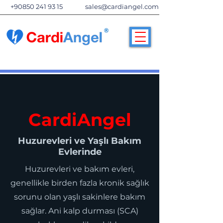
+90850 241 93 15
sales@cardiangel.com
CardiAngel
Huzurevleri ve Yaşlı Bakım
Evlerinde
Huzurevleri ve bakım evleri,
genellikle birden fazla kronik sağlık
sorunu olan yaşlı sakinlere bakım
sağlar. Ani kalp durması (SCA)