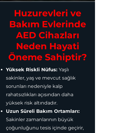
Huzurevleri ve
Bakım Evlerinde
AED Cihazları
Neden Hayati
Öneme Sahiptir?
Yüksek Riskli Nüfus:
Yaşlı
sakinler, yaş ve mevcut sağlık
sorunları nedeniyle kalp
rahatsızlıkları açısından daha
yüksek risk altındadır.
Uzun Süreli Bakım Ortamları:
Sakinler zamanlarının büyük
çoğunluğunu tesis içinde geçirir,