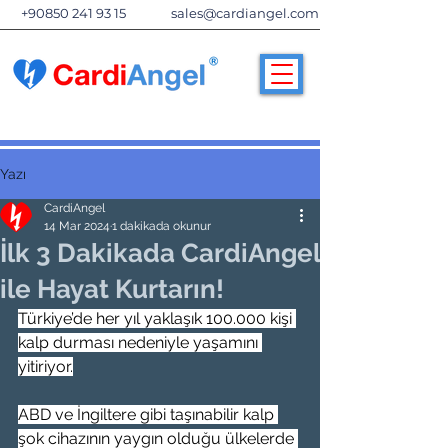
+90850 241 93 15
sales@cardiangel.com
Yazı
CardiAngel
14 Mar 2024
1 dakikada okunur
İlk 3 Dakikada CardiAngel
ile Hayat Kurtarın!
Türkiye’de her yıl yaklaşık 100.000 kişi 
kalp durması nedeniyle yaşamını 
yitiriyor.
ABD ve İngiltere gibi taşınabilir kalp 
şok cihazının yaygın olduğu ülkelerde 