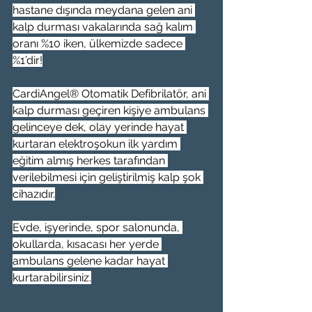
hastane dışında meydana gelen ani 
kalp durması vakalarında sağ kalım 
oranı %10 iken, ülkemizde sadece 
%1’dir!
CardiAngel® Otomatik Defibrilatör, ani 
kalp durması geçiren kişiye ambulans 
gelinceye dek, olay yerinde hayat 
kurtaran elektroşokun ilk yardım 
eğitim almış herkes tarafından 
verilebilmesi için geliştirilmiş kalp şok 
cihazıdır.
Evde, işyerinde, spor salonunda, 
okullarda, kısacası her yerde 
ambulans gelene kadar hayat 
kurtarabilirsiniz.