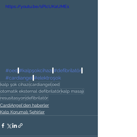
https://youtu.be/sPlcUKaUMEs
#oed
#kalpşokcihazı
#defibrilatör
#cardiangel
#elektroşok
kalp şok cihazı
cardiangel
oed
otomatik eksternal defibrilatör
kalp masajı
resusitasyon
defibrilatör
CardiAngel'den haberler
Kalp Korumalı Şehirler